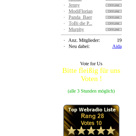
·
Jenny
·
ModiFlorian
·
Panda_Baer
·
ToBi die P...
·
Murphy
·
Anz. Mitglieder:
19
·
Neu dabei:
Aida
Vote for Us
Bitte fleißig für uns
Voten !
(alle 3 Stunden möglich)