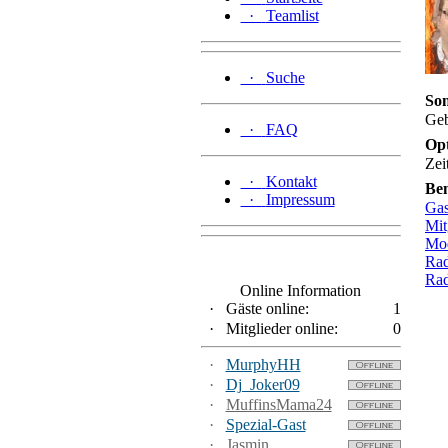
·
Teamlist
·
Suche
Son
Geb
·
FAQ
Op
Zei
·
Kontakt
Be
·
Impressum
Gas
Mit
Mod
Rad
Rad
Online Information
·
Gäste online:
1
·
Mitglieder online:
0
·
MurphyHH
·
Dj_Joker09
·
MuffinsMama24
·
Spezial-Gast
·
Jasmin